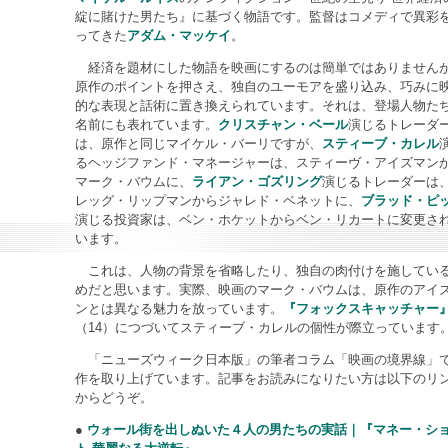
綻に賭けた男たち』に基づく物語です。監督はコメディで異彩
ってきた
アダム・マッケイ
。
経済を題材にした物語を映画にするのは簡単ではありません
原作のポイントを押さえ、独自のユーモアを盛り込み、巧みに
的な表現と話術に置き換えられています。それは、登場人物た
名前にも表れています。
クリスチャン・ベール
演じるトレーダ
は、原作と同じマイケル・バーリですが、
スティーブ・カレル
るヘッジファンド・マネージャーは、スティーヴ・アイズマン
マーク・バウムに、
ライアン・ゴズリング
演じるトレーダーは
レッグ・リップマンからジャレド・ベネットに、
ブラッド・ピ
演じる投資家は、ベン・ホケットからベン・リカートに変更さ
います。
これは、人物の背景を省略したり、独自の肉付けを施してい
めだと思います。実際、映画のマーク・バウムは、原作のアイ
ンとは異なる魅力を放っています。
『フォックスキャッチャー
（14）につづいてスティーブ・カレルの個性が際立っています
「ニューズウィーク日本版」の筆者コラム「映画の境界線」
作を取り上げています。記事をお読みになりたい方は以下のリ
からどうぞ。
●
ウォール街を出しぬいた４人の男たちの実話｜『マネー・シ