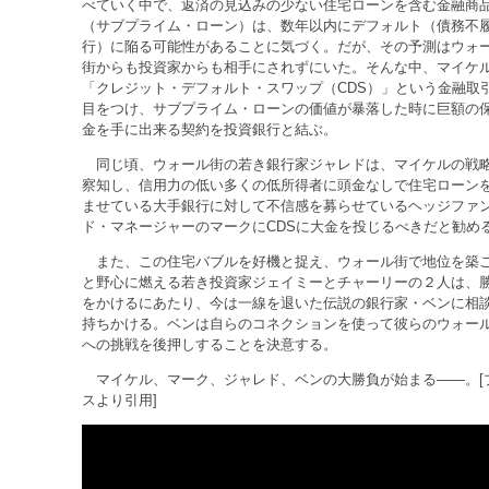
べていく中で、返済の見込みの少ない住宅ローンを含む金融商
（サブプライム・ローン）は、数年以内にデフォルト（債務不
行）に陥る可能性があることに気づく。だが、その予測はウォ
街からも投資家からも相手にされずにいた。そんな中、マイケ
「クレジット・デフォルト・スワップ（CDS）」という金融取
目をつけ、サブプライム・ローンの価値が暴落した時に巨額の
金を手に出来る契約を投資銀行と結ぶ。
同じ頃、ウォール街の若き銀行家ジャレドは、マイケルの戦
察知し、信用力の低い多くの低所得者に頭金なしで住宅ローン
ませている大手銀行に対して不信感を募らせているヘッジファ
ド・マネージャーのマークにCDSに大金を投じるべきだと勧め
また、この住宅バブルを好機と捉え、ウォール街で地位を築
と野心に燃える若き投資家ジェイミーとチャーリーの２人は、
をかけるにあたり、今は一線を退いた伝説の銀行家・ベンに相
持ちかける。ベンは自らのコネクションを使って彼らのウォー
への挑戦を後押しすることを決意する。
マイケル、マーク、ジャレド、ベンの大勝負が始まる――。[
スより引用]