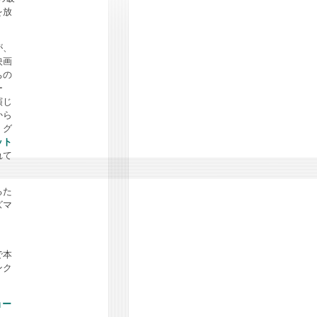
を放
が、
映画
ちの
ー
演じ
から
、グ
ット
れて
るた
ズマ
』
。
で本
ンク
ョー