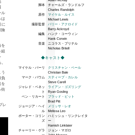
Adam McKay
品
脚本
チャールズ・ランドルフ
履
Charles Randolph
ール
原作
マイケル・ルイス
ルは
Michael Lewis
引に
撮影監督
バリー・アクロイド
Barry Ackroyd
保険
編集
ハンク・コーウィン
Hank Corwin
音楽
ニコラス・ブリテル
略を
Nicholas Britell
を組
ン
◆キャスト◆
る。
マイケル・バーリ
クリスチャン・ベール
こう
Christian Bale
マーク・バウム
スティーブ・カレル
勝負
Steve Carell
談を
ジャレド・ベネッ
ライアン・ゴズリング
ル街
ト
Ryan Gosling
ベン・リカート
ブラッド・ピット
Brad Pitt
プレ
ジョージア・ヘイ
メリッサ・レオ
ル
Melissa Leo
ポーター・コリン
ハミッシュ・リンクレイタ
ズ
ー
Hamish Linklater
チャーリー・ゲラ
ジョン・マガロ