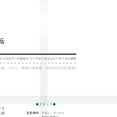
転
/アメリカ/カラー/130分/スコープサイズ/ドルビーデジタルSRD
版」コラム「映画の境界線」2016年2月19日更新)
◆スタッフ◆
ーダ
を調
監督/脚本
アダム・マッケイ