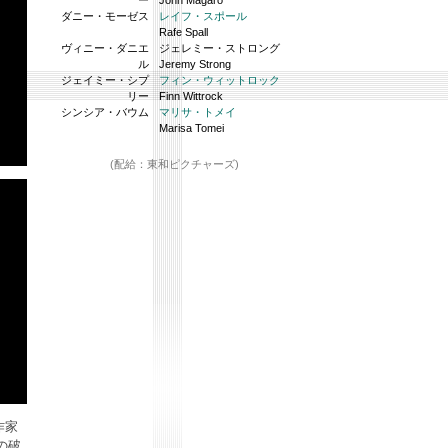
ー
John Magaro
ダニー・モーゼス
レイフ・スポール
Rafe Spall
ヴィニー・ダニエ
ジェレミー・ストロング
ル
Jeremy Strong
ジェイミー・シプ
フィン・ウィットロック
リー
Finn Wittrock
シンシア・バウム
マリサ・トメイ
Marisa Tomei
(配給：東和ピクチャーズ)
作家
の破