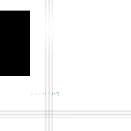
(upload：2016//)