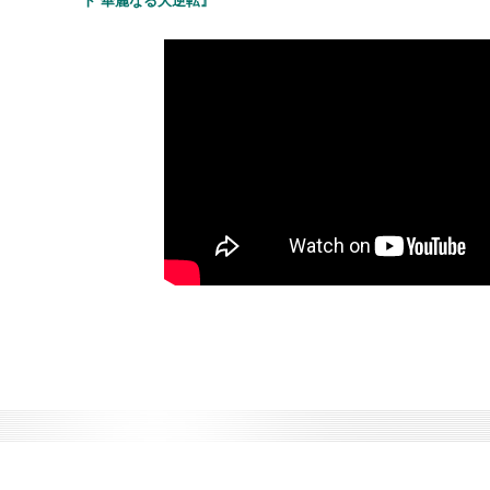
ト 華麗なる大逆転』