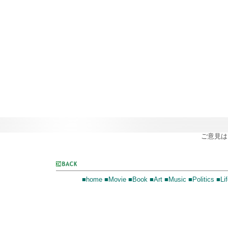
ご意見
■home
■Movie
■Book
■Art
■Music
■Politics
■Lif