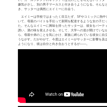
嫌気がさし、別の男子マーカスと付き合うようになる。そんな
き、サッターは偶然にエイミーに出会う。
エイミーは学校ではまったく目立たず、SFやコミックに熱中
いて、母親のバイトを手伝って新聞を配達するような女の子だ
た。そんなエイミーに興味を持ったサッターは、彼女をパーテ
誘い、酒の味を覚えさせる。そして、大学への道が開けていな
ら、母親や弟のことを気にかけ、家族に縛られている彼女に自
うながす。だがやがて、今度はエイミーがサッターに影響を及
ようになり、彼は自分と向き合おうとするが――。