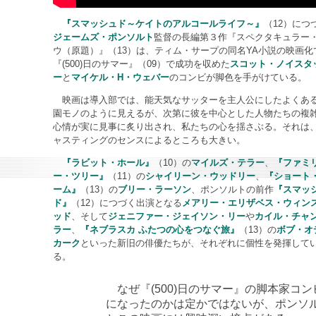
『スマッシュド～ケイトのアルコールライフ～』
（12）につ
ジェームズ・ポンソルト
監督の長編第３作『スペクタキュラー
ウ（原題）』（13）は、ティム・サープの同名YA小説の映画化
『(500)日のサマー』（09）で成功を収めた
スコット・ノイスタ
ー
と
マイケル・H・ウェバー
のコンビが脚色を手がけている。
映画は導入部では、能天気なサッターを主人公にしたよくあ
園モノのように見えるが、次第に彼を中心とした人物たちの複
心情が実に見事に炙り出され、私たちの心を揺さぶる。それは
ャスティングのセンスによるところも大きい。
『ラビット・ホール』
（10）の
マイルズ・テラー
、
『ファミ
ー・ツリー』
（11）の
シャイリーン・ウッドリー
、
『ショート
ーム』
（13）の
ブリー・ラーソン
、ポンソルトの前作
『スマッ
ド』
（12）につづく出演となる
メアリー・エリザベス・ウィン
ッド
、そして
ジェニファー・ジェイソン・リー
や
カイル・チャ
ラー
、
『ネブラスカ ふたつの心をつなぐ旅』
（13）の
ボブ・オ
カーク
といった新旧の俳優たちが、それぞれに個性を発揮して
る。
なぜ『(500)日のサマー』の脚本家コ
になったのかは定かではないが、ポンソ