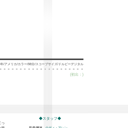
13年/アメリカ/カラー/98分/スコープサイズ/ドルビーデジタル
(初出：)
◆スタッフ◆
立っ
監督/脚本
ウディ・アレン