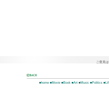
ご意見
■home
■Movie
■Book
■Art
■Music
■Politics
■Lif