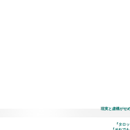
現実と虚構がせ
『タロッ
『それでも