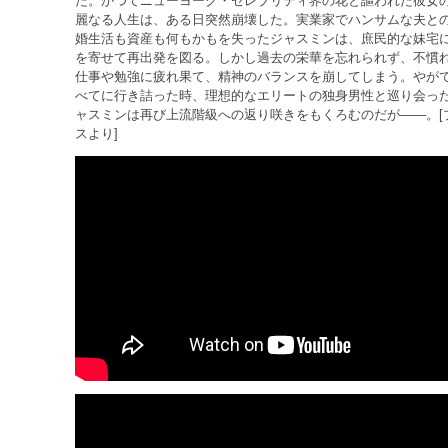
た。かつてニューヨーク・セレブリティ界の花と謳われた彼女
麗なる人生は、ある日突然崩壊した。実業家でハンサムな夫と
婚生活も資産も何もかもを失ったジャスミンは、庶民的な妹宅
を寄せて再出発を図る。しかし過去の栄華を忘れられず、不慣
仕事や勉強に疲れ果て、精神のバランスを崩してしまう。やが
べてに行き詰った時、理想的なエリートの独身男性と巡り会っ
ャスミンは再び上流階級への返り咲きをもくろむのだが――。[
スより]