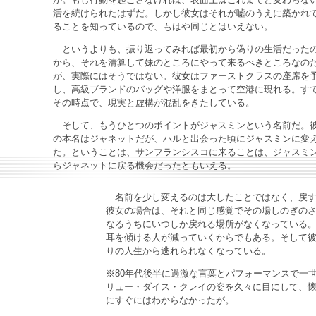
活を続けられたはずだ。しかし彼女はそれが嘘のうえに築かれ
ることを知っているので、もはや同じとはいえない。
というよりも、振り返ってみれば最初から偽りの生活だった
から、それを清算して妹のところにやって来るべきところなの
が、実際にはそうではない。彼女はファーストクラスの座席を
し、高級ブランドのバッグや洋服をまとって空港に現れる。す
その時点で、現実と虚構が混乱をきたしている。
そして、もうひとつのポイントがジャスミンという名前だ。
の本名はジャネットだが、ハルと出会った頃にジャスミンに変
た。ということは、サンフランシスコに来ることは、ジャスミ
らジャネットに戻る機会だったともいえる。
名前を少し変えるのは大したことではなく、戻す
彼女の場合は、それと同じ感覚でその場しのぎの
なるうちにいつしか戻れる場所がなくなっている
耳を傾ける人が減っていくからでもある。そして
りの人生から逃れられなくなっている。
※80年代後半に過激な言葉とパフォーマンスで一
リュー・ダイス・クレイの姿を久々に目にして、
にすぐにはわからなかったが。