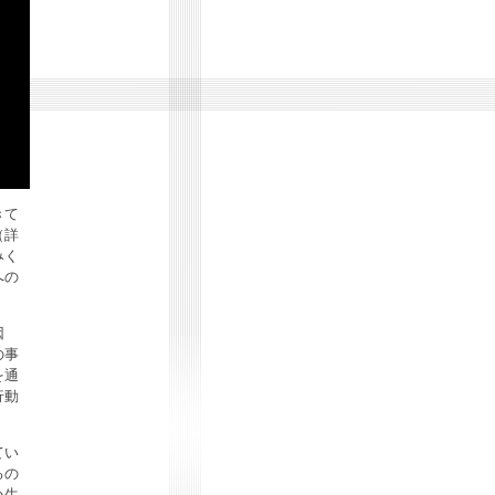
きて
（詳
みく
への
。
因
の事
を通
行動
てい
るの
い生