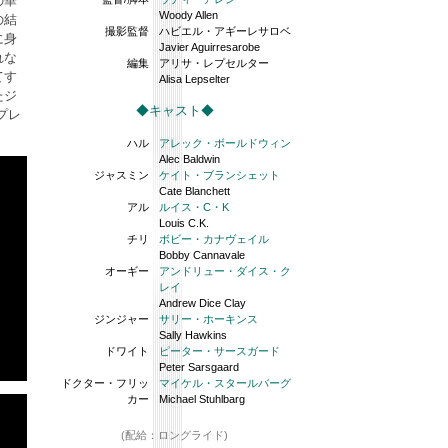
の華
Woody Allen
の結
撮影監督
ハビエル・アギーレサロベ
に身
Javier Aguirresarobe
れな
編集
アリサ・レプセルター
てす
Alisa Lepselter
たジ
◆キャスト◆
プレ
ハル
アレック・ボールドウィン
Alec Baldwin
ジャスミン
ケイト・ブランシェット
Cate Blanchett
アル
ルイス・C・K
Louis C.K.
チリ
ボビー・カナヴェイル
Bobby Cannavale
オーギー
アンドリュー・ダイス・ク
レイ
Andrew Dice Clay
ジンジャー
サリー・ホーキンス
Sally Hawkins
ドワイト
ピーター・サースガード
Peter Sarsgaard
ドクター・フリッ
マイケル・スタールバーグ
カー
Michael Stuhlbarg
(配給：ロングライド)