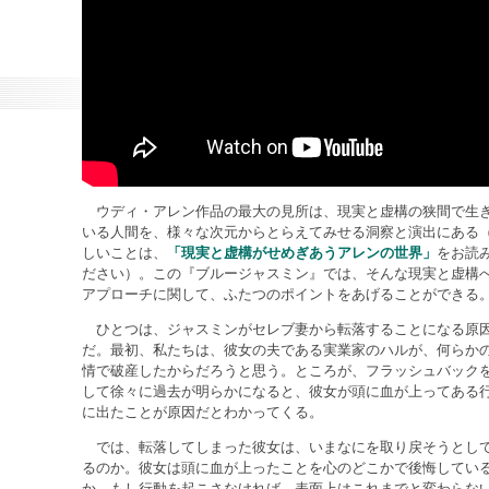
ウディ・アレン作品の最大の見所は、現実と虚構の狭間で生
いる人間を、様々な次元からとらえてみせる洞察と演出にある
しいことは、
「現実と虚構がせめぎあうアレンの世界」
をお読
ださい）。この『ブルージャスミン』では、そんな現実と虚構
アプローチに関して、ふたつのポイントをあげることができる
ひとつは、ジャスミンがセレブ妻から転落することになる原
だ。最初、私たちは、彼女の夫である実業家のハルが、何らか
情で破産したからだろうと思う。ところが、フラッシュバック
して徐々に過去が明らかになると、彼女が頭に血が上ってある
に出たことが原因だとわかってくる。
では、転落してしまった彼女は、いまなにを取り戻そうとし
るのか。彼女は頭に血が上ったことを心のどこかで後悔してい
か。もし行動を起こさなければ、表面上はこれまでと変わらな