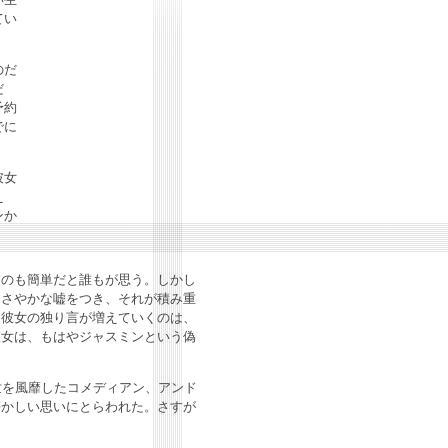
てい
のだ
だ
予約
でに
彼女
え
ンか
のも簡単だと誰もが思う。しかし
ささやかな嘘をつき、それが積み重
。彼女の独り言が増えていくのは、
彼女は、もはやジャスミンという偽
世を風靡したコメディアン、アンド
懐かしい思いにとらわれた。さすが