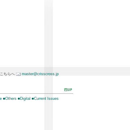
はこちらへ
master@crisscross.jp
e
■Others
■Digital
■Current Issues