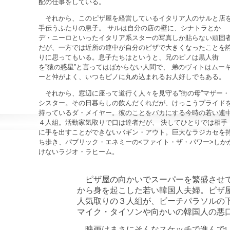
配の仕事をしている。
それから、このピザ屋を経営しているイタリア人のサルと店
手伝うふたりの息子。 サルは自分の店の壁に、シナトラとか
デ・ニーロといったイタリア系スターの写真しか貼らない頑固
だが、一方では近所の連中が自分のピザで大きくなったことを
りに思ってもいる。息子たちはというと、兄のピノは黒人街
を”猿の惑星”と言ってはばからない人間で、 弟のヴィトはムー
ーと仲がよく、いつもピノに丸め込まれるお人好しでもある。
それから、窓辺に座って道行く人々を見守る”街の母”マザー・
シスター。その日暮らしの飲んだくれだが、けっこうプライド
持っているダ・メイヤー。彼のことをバカにする今時の若い連
４人組。活動家気取りで口は達者だが、 決してひとりでは相手
に手を出すことができないバギン・アウト。巨大なラジカセを
ち歩き、パブリック・エネミーの<ファイト・ザ・パワー>しか
けないラジオ・ラヒーム。
ピザ屋の向かいでスーパーを繁盛させて
から身を起こした若い韓国人夫婦。ピザ
人気取りの３人組が、ビーチパラソルの
マイク・タイソンや向かいの韓国人の悪
映画はまさにそんなスケッチで進んでい