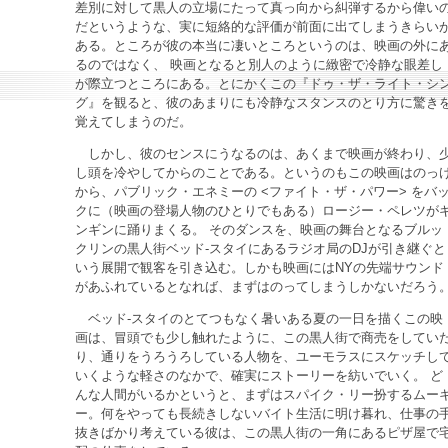
差別に対して黒人の立場にたって真っ向から糾弾するから偉い
だというような、実に短絡的な評価が前面に出てしまうきらい
ある。ところが彼の本当に凄いところというのは、映画の外に
るのではなく、 映画となると別人のように緻密で冷静な眼差し
が際立つところにある。とにかくこの『ドゥ・ザ・ライト・シ
グ』を観ると、彼のあまりにも冷静なスタンスのとり方に驚き
覚えてしまうのだ。
しかし、彼のセンスにうなるのは、あくまで映画が終わり、
し頭を冷やしてからのことである。というのもこの映画はのっ
から、パブリック・エネミーの <ファイト・ザ・パワー> をバ
クに（映画の登場人物のひとりでもある）ロージー・ペレツが
ンギンに踊りまくる。 そのダンスを、映画の舞台となるブルッ
クリンの黒人街ベッド-スタイにあるラジオ局のDJが引き継ぐと
いう展開で観客を引き込む。しかも映画にはNYの先端サウンド
があふれているとなれば、まずはのってしまうしかないだろう
ベッド-スタイのとてつもなく暑いある夏の一日を描くこの映
画は、冒頭でも少し触れたように、この黒人街で商売をしてい
り、通りをうろうろしている人物を、ユーモラスにスケッチし
いくような軽さのなかで、確実にストーリーを紡いでいく。 ど
んな人間がいるかというと、まずはスパイク・リー扮するムー
ー。何をやっても長続きしないバイト生活に明け暮れ、仕事の
抜きばかり考えている彼は、この黒人街の一角にあるピザ屋で