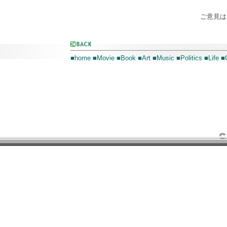
ご意見
■home
■Movie
■Book
■Art
■Music
■Politics
■Life
■