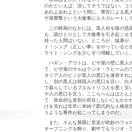
のかといえば、決してそうではない。コ
あれよあれよという間に、警官による黒
ザ屋襲撃という大惨事にエスカレートし
この映画のなかには、黒人街を猿の惑星
も、誰ひとりとして大惨事を引き起こせ
持った人間はいない。ところが、猛暑が、
ト・シング（正しい事）をやっていると
ライト・シングを少しずつ増幅していく
バギン・アウトは、ピザ屋の壁に黒人の
て、ピザ屋のサルはラジオ・ラヒームの
タリア人のピノが黒人の悪口を連発すれ
し、別の黒人は韓国人の悪口を言い、白人
で暮らしているプエルトリコ人を悪く言
ヤ人の悪口を言う。ここらへんはほとん
て、致命的な差別が存在しないにもかか
けを見れば非常に単純で図式的な人種差
うような事件が起こってしまうのだ。
また、そんな展開に音楽が絶妙のフォロ
オープニングを飾り、劇中でもラジオ・