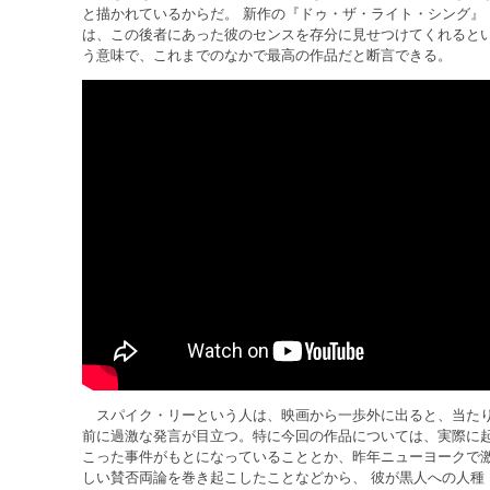
と描かれているからだ。 新作の『ドゥ・ザ・ライト・シング』
は、この後者にあった彼のセンスを存分に見せつけてくれると
う意味で、これまでのなかで最高の作品だと断言できる。
スパイク・リーという人は、映画から一歩外に出ると、当た
前に過激な発言が目立つ。特に今回の作品については、実際に
こった事件がもとになっていることとか、昨年ニューヨークで
しい賛否両論を巻き起こしたことなどから、 彼が黒人への人種