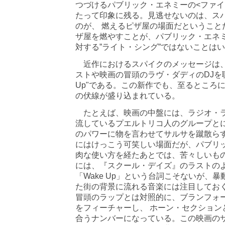
つづけるパブリック・エネミーの<ファイ
たって印象に残る。見逃せないのは、ス
のが、 燃えるピザ屋の場面だということ
ザ屋を燃やすことが、パブリック・エネ
対する”ライト・シング”ではないことは
近作におけるスパイクのメッセージは、
ストや映画の冒頭のラヴ・ダディのDJを聴
Up"である。この新作でも、至るところ
の伏線が盛り込まれている。
たとえば、映画の中盤には、ラジオ・ラ
流しているプエルトリコ人のグループと
のパワーに物を言わせてサルサを蹴散ら
にはけっこう可笑しい場面だが、パブリ
肉な使い方を経たあとでは、苦々しいもの
には、『スクール・デイズ』のラストの
「Wake Up」という台詞こそないが、
た街の背景に流れる音楽には注目してお
冒頭のラップとは対照的に、ブランフォ
をフィーチャーし、 ホーン・セクション
合うナンバーになっている。この映画の