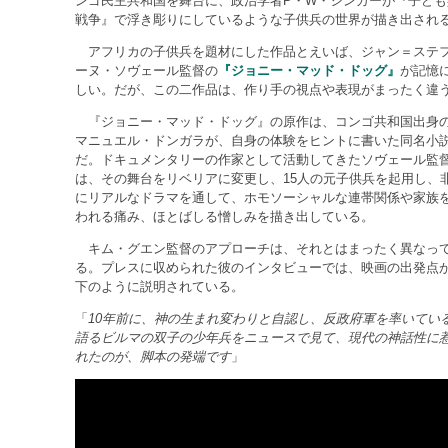
ンゴ民主共和国を舞台に、政治学者P・W・シンガーが『子ども
戦争』で浮き彫りにしているような子供兵の世界が描き出され
アフリカの子供兵を題材にした作品とえいば、ジャン＝ステ
ーヌ・ソヴェール監督の
『ジョニー・マッド・ドッグ』
が記憶
しい。だが、この二作品は、作り手の視点や表現がまったく違
『ジョニー・マッド・ドッグ』の原作は、コンゴ共和国出身
マニュエル・ドンガラが、自身の体験をヒントに書いた同名小
だ。ドキュメンタリーの作家として活動してきたソヴェール監
は、その舞台をリベリアに変更し、15人の元子供兵を起用し、
にリアルなドラマを通して、ホモソーシャルな連帯関係や家族
われる痛み、ほとばしる憎しみを描き出している。
キム・グエン監督のアプローチは、それとはまったく異なっ
る。プレスに収められた彼のインタビューでは、映画の出発点
下のように説明されている。
「
10年前に、神の生まれ変わりと自認し、反政府軍を率いてい
語るビルマの双子の少年兵をニュースで見て、現代の神話性に
れたのが、脚本の発端です
」