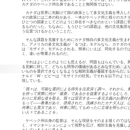
カナダのケベック州出身であることと無関係ではない。
カナダは世界に先駆けて国の政策として多文化主義を導入し
その政策には二本の柱があり、一本がケベック州と残りのカナ
ひとつの国家としてどのように存在すべきなのかという課題に
るものだった。ちなみに、もうひとつの課題は、他の文化集団
う位置づけるかということだ。
そんな課題を克服するためにカナダ独自の多文化主義が生ま
た。アメリカの多文化主義が「るつぼ」モデルなら、カナダの
は「モザイク」モデルとされる。簡単にいえば、同化するので
く、違いが尊重されるのだ。
それはよいことのようにも思えるが、問題もはらんでいる。
る見解に対して、どちらも同等の価値があるとみなすため、よ
いものを選択できなくなるような相対主義が蔓延するからだ。
ナルド・W・ビビーは『モザイクの狂気』でそれを以下のよう
現している。
「
我々は、可能な選択による得失を注意深く調べ、それから、
を持って実際に何が「最善」であるかを提案するよりもむしろ
わりに安易な道を取る。我々は宣言する――多元主義のお墨付
もって――教養があり、啓発された、洗練されたカナダ人は、
何事にも寛大であり、何事に関してもめったに立場を明らかに
い人々であることを
」
ケベック州出身の監督は、そんな現状をそのまま描くのでは
く、イマジネーションによって視野を広げ、相対主義を克服し
としているように見える。