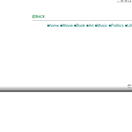
ご意見
■home
■Movie
■Book
■Art
■Music
■Politics
■Lif