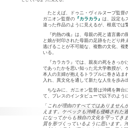
たとえば、ドゥニ・ヴィルヌーブ監督
ガニオン監督の
『カラカラ』
は、設定も
違った作品のように見えるが、根底では
『灼熱の魂』は、母親の死と遺言書の開
と娘が封印された母親の足跡をたどり終
逃げることが不可能な、複数の文化、複
いる。
『カラカラ』では、親友の死をきっかけ
であったかを思い知った元大学教授が、
本人の主婦が抱えるトラブルに巻き込ま
入れ、異文化を通して新たな人生を歩み
ちなみに、ガニオン監督は沖縄を舞台に
て、プレスのインタビューで以下のよう
「
これが理由のすべてではありません
えます。ケベックも沖縄も侵略された
になってからも独自の文化を守ってき
質を形づくっているように思います。