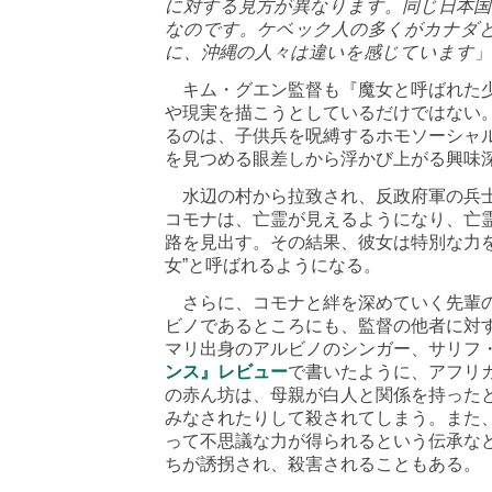
に対する見方が異なります。同じ日本国
なのです。ケベック人の多くがカナダ
に、沖縄の人々は違いを感じています
」
キム・グエン監督も『魔女と呼ばれた少
や現実を描こうとしているだけではない
るのは、子供兵を呪縛するホモソーシャ
を見つめる眼差しから浮かび上がる興味
水辺の村から拉致され、反政府軍の兵士
コモナは、亡霊が見えるようになり、亡
路を見出す。その結果、彼女は特別な力を
女”と呼ばれるようになる。
さらに、コモナと絆を深めていく先輩の
ビノであるところにも、監督の他者に対
マリ出身のアルビノのシンガー、サリフ
ンス』レビュー
で書いたように、アフリ
の赤ん坊は、母親が白人と関係を持った
みなされたりして殺されてしまう。また
って不思議な力が得られるという伝承な
ちが誘拐され、殺害されることもある。