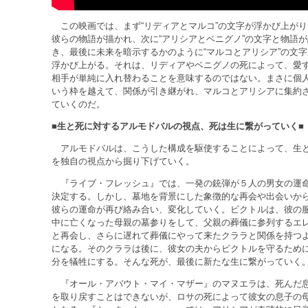
この映画では、まず“リディアとマルコ”の文字が浮かび上がり
彼らの物語が描かれ、次に“アリシアとベニグノ”の文字と物語が
き、最後に未来を暗示するかのように“マルコとアリシア”の文字
浮かび上がる。それは、リディアやベニグノの死によって、愛
相手が単純に入れ替わることを意味するのではない。まさに個
いう枠を越えて、関係が引き継がれ、マルコとアリシアに集約
ていくのだ。
■生と死に対するアルモドバルの視点、死は生に繋がっていく■
アルモドバルは、こうした構成を駆使することによって、生
を独自の視点から掘り下げていく。
『ライブ・フレッシュ』では、一発の銃弾が５人の男女の運
決定する。しかし、墓地を背景にした象徴的な再会や出会いか
彼らの運命が再び絡み合い、変化していく。ビクトルは、彼の
中に亡くなった母親の墓参りをして、父親の葬儀に参列するエ
と再会し、さらに遅れて葬儀にやって来たクララと関係を持つ
になる。そのクララは後に、彼女の夫からビクトルを守るため
分を犠牲にする。そんな死が、最後に新たな生に繋がっていく
『オール・アバウト・マイ・マザー』のマヌエラは、死んだ
を取り戻すことはできないが、ロサの死によって彼女の息子の