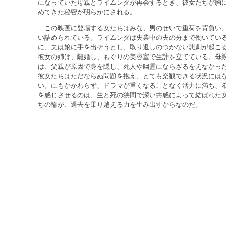
になっていた母親とライムンダが再会するとき、彼女たちが胸
めてきた秘密が明らかにされる。
この映画に登場する女たちはみな、男のせいで重荷を背負い
い詰められている。ライムンダは失業中の夫の分まで働いてい
に、夫は娘に手を出そうとし、取り返しのつかない悲劇が起こ
彼女の姉は、離婚し、もぐりの美容室で生計を立てている。母
は、父親が原因で身を隠し、死人や幽霊にならざるをえなかっ
彼女たちはただならぬ問題を抱え、とても楽観できる状況には
い。にもかかわらず、ドラマが重くなることなく活力に満ち、
を感じさせるのは、生と死の狭間で深い共感によって結ばれた
ちの輪が、過去を乗り越える力を生み出すからなのだ。