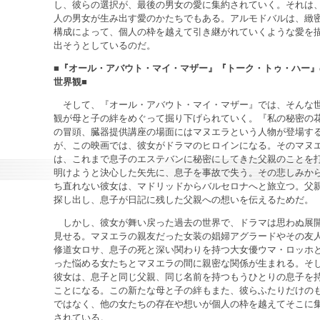
し、彼らの選択が、最後の男女の愛に集約されていく。それは
人の男女が生み出す愛のかたちでもある。アルモドバルは、緻
構成によって、個人の枠を越えて引き継がれていくような愛を
出そうとしているのだ。
■『オール・アバウト・マイ・マザー』『トーク・トゥ・ハー』
世界観■
そして、『オール・アバウト・マイ・マザー』では、そんな
観が母と子の絆をめぐって掘り下げられていく。『私の秘密の
の冒頭、臓器提供講座の場面にはマヌエラという人物が登場す
が、この映画では、彼女がドラマのヒロインになる。そのマヌ
は、これまで息子のエステバンに秘密にしてきた父親のことを
明けようと決心した矢先に、息子を事故で失う。その悲しみか
ち直れない彼女は、マドリッドからバルセロナへと旅立つ。父
探し出し、息子が日記に残した父親への想いを伝えるためだ。
しかし、彼女が舞い戻った過去の世界で、ドラマは思わぬ展
見せる。マヌエラの親友だった女装の娼婦アグラードやその友
修道女ロサ、息子の死と深い関わりを持つ大女優ウマ・ロッホ
った悩める女たちとマヌエラの間に親密な関係が生まれる。そ
彼女は、息子と同じ父親、同じ名前を持つもうひとりの息子を
ことになる。この新たな母と子の絆もまた、彼らふたりだけの
ではなく、他の女たちの存在や想いが個人の枠を越えてそこに
されている。