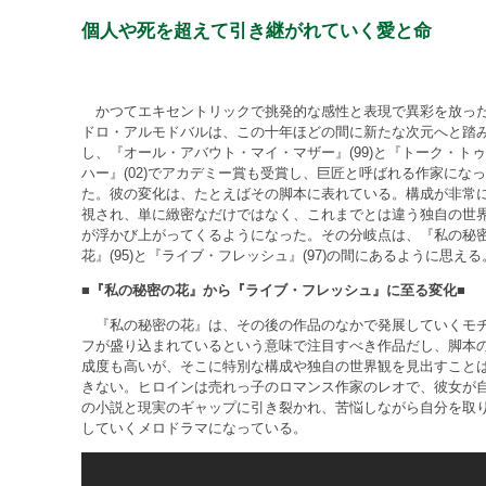
個人や死を超えて引き継がれていく愛と命
かつてエキセントリックで挑発的な感性と表現で異彩を放っ
ドロ・アルモドバルは、この十年ほどの間に新たな次元へと踏
し、『オール・アバウト・マイ・マザー』(99)と『トーク・ト
ハー』(02)でアカデミー賞も受賞し、巨匠と呼ばれる作家になっ
た。彼の変化は、たとえばその脚本に表れている。構成が非常
視され、単に緻密なだけではなく、これまでとは違う独自の世
が浮かび上がってくるようになった。その分岐点は、『私の秘
花』(95)と『ライブ・フレッシュ』(97)の間にあるように思える
■『私の秘密の花』から『ライブ・フレッシュ』に至る変化■
『私の秘密の花』は、その後の作品のなかで発展していくモ
フが盛り込まれているという意味で注目すべき作品だし、脚本
成度も高いが、そこに特別な構成や独自の世界観を見出すこと
きない。ヒロインは売れっ子のロマンス作家のレオで、彼女が
の小説と現実のギャップに引き裂かれ、苦悩しながら自分を取
していくメロドラマになっている。