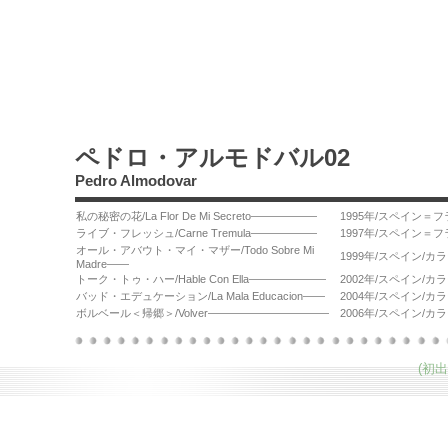
ペドロ・アルモドバル02
Pedro Almodovar
私の秘密の花/La Flor De Mi Secreto――――――
1995年/スペイン＝
ライブ・フレッシュ/Carne Tremula――――――
1997年/スペイン＝
オール・アバウト・マイ・マザー/Todo Sobre Mi
1999年/スペイン/カ
Madre――
トーク・トゥ・ハー/Hable Con Ella―――――――
2002年/スペイン/カ
バッド・エデュケーション/La Mala Educacion――
2004年/スペイン/カ
ボルベール＜帰郷＞/Volver―――――――――――
2006年/スペイン/カ
(初