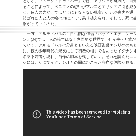
となる。『トーク・トゥ・ハー』では、アリシアが奇跡的に目
ることによって、ベニグノの想いがマルコとアリシアに引き継
る。個人の力だけではどうにもならない現実が、死や喪失を通
結ばれた人と人の輪の力によって乗り越えられ。そして、死は
繋がっていくのだ。
一方、アルモドバルの半自伝的な作品『バッド・エデュケー
ン』(04)では、人の輪ではなく内面的な世界で、死が生へと繋
ていく。アルモドバルの分身ともいえる映画監督エンリケのも
に、彼の少年時代の親友にして初恋の相手でもあったイグナシ
名乗る若者が現れ、自作の脚本を残していく。それを読んだエ
ケには、かつてイグナシオとの間に起こった悲痛な体験が甦る