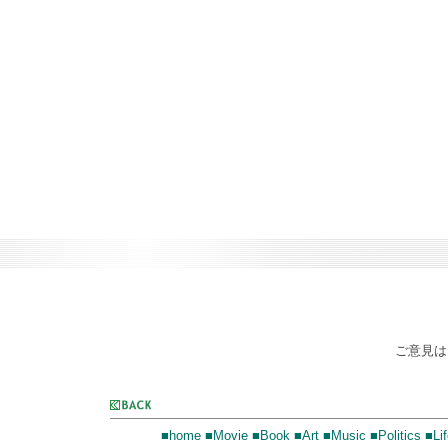
ご意見
■home
■Movie
■Book
■Art
■Music
■Politics
■Lif