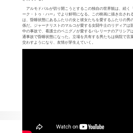
アルモドバルが切り開こうとするこの独自の世界観は、続く
ーク・トゥ・ハー』でより鮮明になる。この映画に描き出され
は、昏睡状態にあるふたりの女と彼女たちを愛するふたりの男
係だ。ジャーナリストのマルコが愛する女闘牛士のリディアは
中の事故で、看護士のベニグノが愛するバレリーナのアリシア
通事故で昏睡状態になった。立場を共有する男たちは病院で言
交わすようになり、友情が芽生えていく。