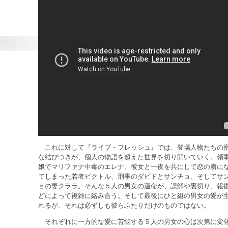
これに対して『ライブ・フレッシュ』では、登場人物たちの
な結びつきが、個人の物語を超えた世界を切り開いていく。領
娘でマリファナ中毒のエレナ、彼女と一夜を共にして恋の虜に
てしまった若者ビクトル、刑事のダビドとサンチョ、そしてサ
ョの妻クララ。そんな５人の男女の運命が、誤解や裏切り、報
どによって複雑に絡み合う。そして最後にひと組の男女の愛が
れるが、それは必ずしも彼らふたりだけのものではない。
それぞれに一方的な愛に苦悩する５人の男女の心は次第に変