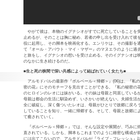
やがて彼は、本物のイグナシオがすでに死亡していることを
止めるが、そのことは胸に秘め、若者の申し出を受け入れて彼
役に起用し、その脚本を映画化する。エンリケは、その撮影を
て『オール・アバウト・マイ・マザー』のマヌエラのように過
と旅をし、イグナシオの想いを受け止める。そのイグナシオは
のなかに生き続けるのだ。
■生と死の狭間で深い共感によって結ばれていく女たち■
アルモドバルの最新作『ボルベール＜帰郷＞』(06)は、『私
密の花』にそのモチーフを見出すことができる。『私の秘密の
のヒロインのレオには妹がいる。その妹は母親と同居している
母親は都会の生活に馴染めず、いさかいが絶えない。夫婦生活
全に破綻し、深く傷ついたレオは、母親がひとりで故郷に戻ろ
していることを知り、一緒に帰郷する。そして、母親と故郷に
て癒されていく。
『ボルベール＜帰郷＞』では、そんな設定や展開が、巧みに
直されている。しかも、脚本もこれまでのように緻密な構成が
には出てこないので、アルモドバルが『ライブ・フレッシュ』