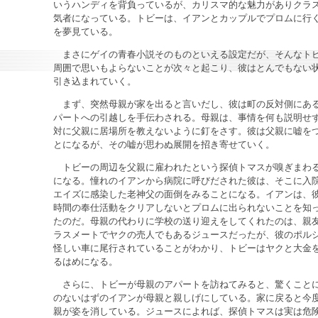
いうハンディを背負っているが、カリスマ的な魅力がありクラ
気者になっている。トビーは、イアンとカップルでプロムに行
を夢見ている。
まさにゲイの青春小説そのものといえる設定だが、そんなト
周囲で思いもよらないことが次々と起こり、彼はとんでもない
引き込まれていく。
まず、突然母親が家を出ると言いだし、彼は町の反対側にあ
パートへの引越しを手伝わされる。母親は、事情を何も説明せ
対に父親に居場所を教えないように釘をさす。彼は父親に嘘を
とになるが、その嘘が思わぬ展開を招き寄せていく。
トビーの周辺を父親に雇われたという探偵トマスが嗅ぎまわ
になる。憧れのイアンから病院に呼びだされた彼は、そこに入
エイズに感染した老神父の面倒をみることになる。イアンは、彼
時間の奉仕活動をクリアしないとプロムに出られないことを知
たのだ。母親の代わりに学校の送り迎えをしてくれたのは、親
ラスメートでヤクの売人でもあるジュースだったが、彼のポル
怪しい車に尾行されていることがわかり、トビーはヤクと大金
るはめになる。
さらに、トビーが母親のアパートを訪ねてみると、驚くこと
のないはずのイアンが母親と親しげにしている。家に戻ると今
親が姿を消している。ジュースによれば、探偵トマスは実は危