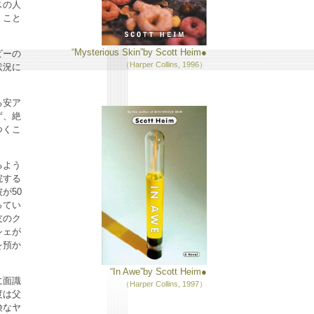
スの人
くこと
“Mysterious Skin”by Scott Heim●
ビーの
（Harper Collins, 1996）
状況に
る安ア
ず、絶
つくこ
るよう
院する
が50
ってい
友のク
シェが
を預か
“In Awe”by Scott Heim●
に面識
（Harper Collins, 1997）
度は父
険なヤ