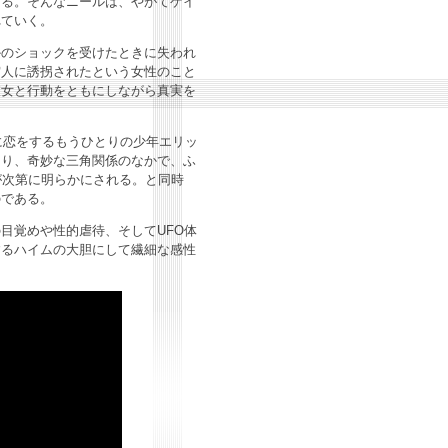
ある。そんなニールは、やがてゲイ
れていく。
のショックを受けたときに失われ
宙人に誘拐されたという女性のこと
彼女と行動をともにしながら真実を
に恋をするもうひとりの少年エリッ
なり、奇妙な三角関係のなかで、ふ
が次第に明らかにされる。と同時
のである。
目覚めや性的虐待、そしてUFO体
するハイムの大胆にして繊細な感性