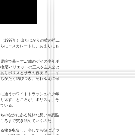
1997年）出たばかりの彼の第二
がさらにエスカレートし、あまりにも
児院で暮らす17歳のゲイの少年ボ
の老婆ハリエットの三人を主人公と
でありボリスとサラの親友で、エイ
かちがたく結びつき、それゆえに保
。
に通うホワイトトラッシュの少年
繰り返す。ところが、ボリスは、そ
している。
ちのなかにある純粋な想いや残酷
ところまで突き詰めていくのだ。
る物を収集し、少しでも彼に近づ