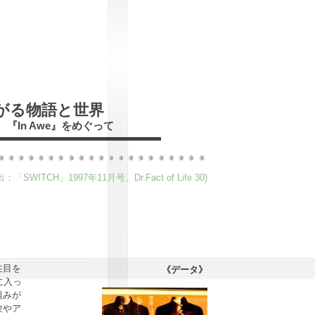
がる物語と世界
in』、『In Awe』をめぐって
出：「SWITCH」1997年11月号、Dr.Fact of Life 30)
注目を
《データ》
に入っ
組みが
験やア