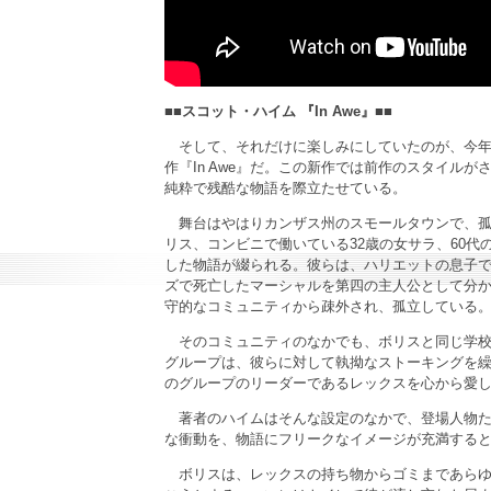
■■スコット・ハイム 『In Awe』■■
そして、それだけに楽しみにしていたのが、今年（
作『In Awe』だ。この新作では前作のスタイル
純粋で残酷な物語を際立たせている。
舞台はやはりカンザス州のスモールタウンで、孤
リス、コンビニで働いている32歳の女サラ、60代
した物語が綴られる。彼らは、ハリエットの息子
ズで死亡したマーシャルを第四の主人公として分
守的なコミュニティから疎外され、孤立している
そのコミュニティのなかでも、ボリスと同じ学校
グループは、彼らに対して執拗なストーキングを
のグループのリーダーであるレックスを心から愛
著者のハイムはそんな設定のなかで、登場人物た
な衝動を、物語にフリークなイメージが充満する
ボリスは、レックスの持ち物からゴミまであらゆ