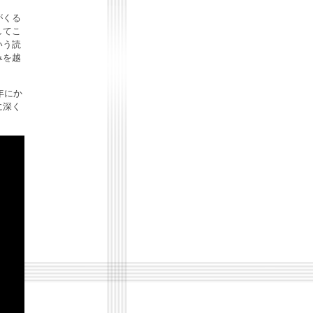
がくる
してこ
いう読
みを越
年にか
に深く