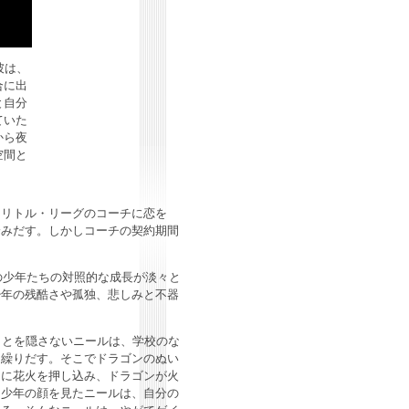
彼は、
合に出
と自分
ていた
から夜
空間と
リトル・リーグのコーチに恋を
踏みだす。しかしコーチの契約期間
の少年たちの対照的な成長が淡々と
少年の残酷さや孤独、悲しみと不器
ことを隠さないニールは、学校のな
に繰りだす。そこでドラゴンのぬい
口に花火を押し込み、ドラゴンが火
る少年の顔を見たニールは、自分の