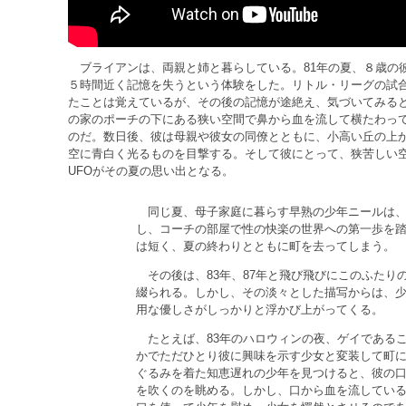
ブライアンは、両親と姉と暮らしている。81年の夏、８歳の
５時間近く記憶を失うという体験をした。リトル・リーグの試
たことは覚えているが、その後の記憶が途絶え、気づいてみる
の家のポーチの下にある狭い空間で鼻から血を流して横たわっ
のだ。数日後、彼は母親や彼女の同僚とともに、小高い丘の上
空に青白く光るものを目撃する。そして彼にとって、狭苦しい
UFOがその夏の思い出となる。
同じ夏、母子家庭に暮らす早熟の少年ニールは、
し、コーチの部屋で性の快楽の世界への第一歩を
は短く、夏の終わりとともに町を去ってしまう。
その後は、83年、87年と飛び飛びにこのふたり
綴られる。しかし、その淡々とした描写からは、
用な優しさがしっかりと浮かび上がってくる。
たとえば、83年のハロウィンの夜、ゲイである
かでただひとり彼に興味を示す少女と変装して町
ぐるみを着た知恵遅れの少年を見つけると、彼の
を吹くのを眺める。しかし、口から血を流してい