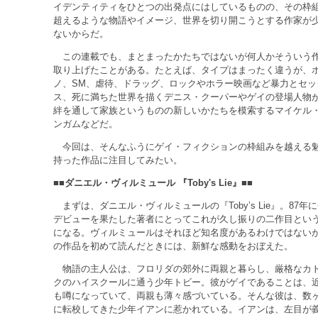
イデンティティをひとつの出発点にはしているものの、その枠
超えるような物語やイメージ、世界を切り開こうとする作家が
ないからだ。
この連載でも、まとまったかたちではないが何人かそういう
取り上げたことがある。たとえば、タイプはまったく違うが、
ノ、SM、虐待、ドラッグ、ロックやホラー映画など暴力とセッ
ス、死に満ちた世界を描くデニス・クーパーやゲイの登場人物
絆を通して家族というものの新しいかたちを模索するマイケル
ンガムなどだ。
今回は、そんなふうにゲイ・フィクションの枠組みを越える
持った作品に注目してみたい。
■■ダニエル・ヴィルミュール 『Toby's Lie』■■
まずは、ダニエル・ヴィルミュールの『Toby’s Lie』。87年
デビューを果たした著者にとってこれが久し振りの二作目とい
になる。ヴィルミュールはそれほど知名度があるわけではない
の作品を初めて読んだときには、新鮮な感動をおぼえた。
物語の主人公は、フロリダの郊外に両親と暮らし、厳格なカ
クのハイスクールに通う少年トビー。彼がゲイであることは、
も噂になっていて、両親も薄々感づいている。そんな彼は、数
に転校してきた少年イアンに惹かれている。イアンは、左目が