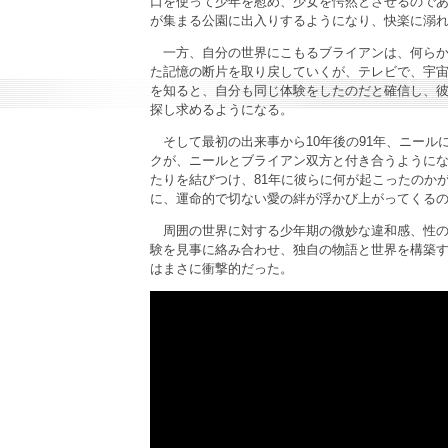
口を使って少年を慰め、少女を愕然とさせるので
が集まる公園に出入りするようになり、快楽に溺
一方、自分の世界にこもるブライアンは、何らか
た記憶の断片を取り戻していくが、テレビで、宇
を知ると、自分も同じ体験をしたのだと確信し、
探し求めるようになる。
そして最初の出来事から10年後の91年、ニール
クが、ニールとブライアン双方と付き合うように
たりを結びつけ、81年に彼らに何が起こったのか
に、運命的で切ない愛の絆が浮かび上がってくる
周囲の世界に対する少年期の微妙な違和感、性の
験を見事に絡み合わせ、独自の物語と世界を構築
はまさに衝撃的だった。