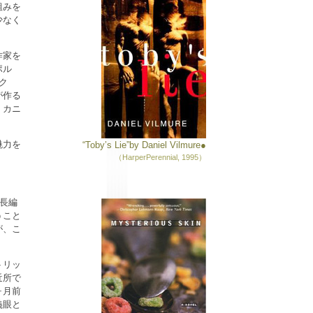
組みを
少なく
作家を
ポル
ク
が作る
・カニ
魅力を
“Toby’s Lie”by Daniel Vilmure●
（HarperPerennial, 1995）
に長編
うこと
が、こ
トリッ
近所で
ヶ月前
義眼と