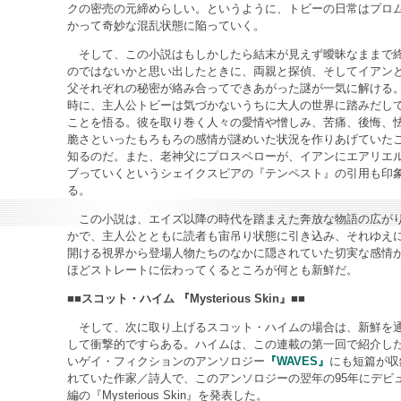
クの密売の元締めらしい。というように、トビーの日常はプロ
かって奇妙な混乱状態に陥っていく。
そして、この小説はもしかしたら結末が見えず曖昧なままで
のではないかと思い出したときに、両親と探偵、そしてイアン
父それぞれの秘密が絡み合ってできあがった謎が一気に解ける
時に、主人公トビーは気づかないうちに大人の世界に踏みだし
ことを悟る。彼を取り巻く人々の愛情や憎しみ、苦痛、後悔、
脆さといったもろもろの感情が謎めいた状況を作りあげていた
知るのだ。また、老神父にプロスペローが、イアンにエアリエ
ブっていくというシェイクスピアの『テンペスト』の引用も印
る。
この小説は、エイズ以降の時代を踏まえた奔放な物語の広が
かで、主人公とともに読者も宙吊り状態に引き込み、それゆえ
開ける視界から登場人物たちのなかに隠されていた切実な感情
ほどストレートに伝わってくるところが何とも新鮮だ。
■■スコット・ハイム 『Mysterious Skin』■■
そして、次に取り上げるスコット・ハイムの場合は、新鮮を
して衝撃的ですらある。ハイムは、この連載の第一回で紹介し
いゲイ・フィクションのアンソロジー
『WAVES』
にも短篇が収
れていた作家／詩人で、このアンソロジーの翌年の95年にデビ
編の『Mysterious Skin』を発表した。