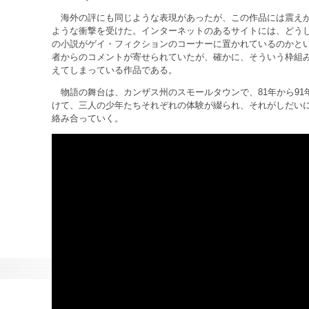
海外の評にも同じような表現があったが、この作品には震え
ような衝撃を受けた。インターネットのあるサイトには、どう
の小説がゲイ・フィクションのコーナーに置かれているのかと
者からのコメントが寄せられていたが、確かに、そういう枠組
えてしまっている作品である。
物語の舞台は、カンザス州のスモールタウンで、81年から91
けて、三人の少年たちそれぞれの体験が綴られ、それがしだい
絡み合っていく。