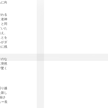
ムに向
終わる
と老神
。と同
ていた
怯え、
ことを
ルがダ
象に残
りのな
に突然
が驚く
通り越
た新し
録さ
ュー長