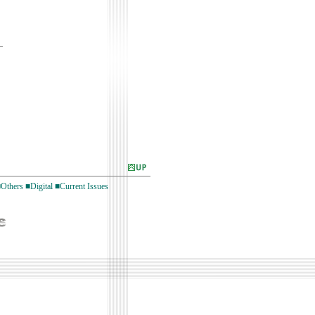
Others
■Digital
■Current Issues