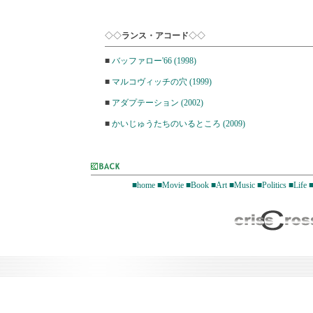
◇◇
ランス・アコード
◇◇
■
バッファロー'66 (1998)
■
マルコヴィッチの穴 (1999)
■
アダプテーション (2002)
■
かいじゅうたちのいるところ (2009)
■home
■Movie
■Book
■Art
■Music
■Politics
■Life
■