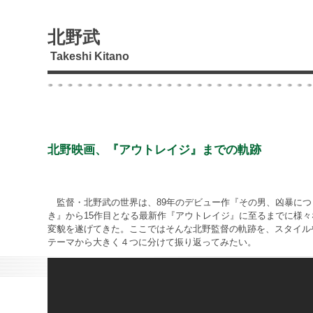
北野武
Takeshi Kitano
北野映画、『アウトレイジ』までの軌跡
監督・北野武の世界は、89年のデビュー作『その男、凶暴につ
き』から15作目となる最新作『アウトレイジ』に至るまでに様々
変貌を遂げてきた。ここではそんな北野監督の軌跡を、スタイル
テーマから大きく４つに分けて振り返ってみたい。