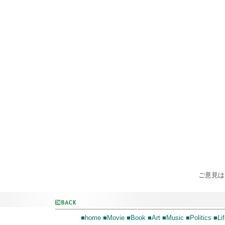
ご意見
■home
■Movie
■Book
■Art
■Music
■Politics
■Lif