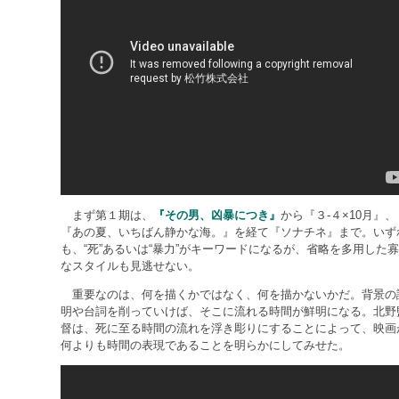
まず第１期は、
『その男、凶暴につき』
から『３‐４×10月』、
『あの夏、いちばん静かな海。』を経て『ソナチネ』まで。いず
も、“死”あるいは“暴力”がキーワードになるが、省略を多用した
なスタイルも見逃せない。
重要なのは、何を描くかではなく、何を描かないかだ。背景の
明や台詞を削っていけば、そこに流れる時間が鮮明になる。北野
督は、死に至る時間の流れを浮き彫りにすることによって、映画
何よりも時間の表現であることを明らかにしてみせた。