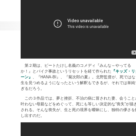
第２期は、ビートたけし名義のコメディ『みんな～やってる
か！』とバイク事故というリセットを経て作られた
『キッズ・リ
ーン』
、『HANA-BI』、『菊次郎の夏』。北野監督が、死ではな
生を見つめるようになったという解釈もできるが、それでは単純
ぎるだろう。
この３作品では、夢と挫折、不治の病に冒された妻、会うこと
叶わない母親などをめぐって、死にも等しい決定的な“喪失”が描
される。そんな喪失が、生と死の境界を曖昧にし、独特の儚さを
し出すのだ。