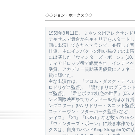
◇◇
ジョン・ホークス
◇◇
1959年9月11日、ミネソタ州アレクサン
テキサスで舞台からキャリアをスタートし、
画に出演してきたベテランで、並行して音
俳優。主にインパクトの強い脇役での出演
に出演した『ウィンターズ・ボーン』(10
ティアドロップ役で絶賛され、インディペ
受賞、アカデミー賞助演男優賞にノミネー
賞に輝いた。
主な出演作は、『フロム・ダスク・ティル・
ロドリゲス監督)、『陽だまりのグラウンド
ズ監督)、『君とボクの虹色の世界』(05
ンヌ国際映画祭でカメラドール賞ほか各賞
ングスター』(07､リドリー・スコット監督)
スティーヴン・ソダーバーグ監督) など。
ティス」「24」「LOST」など数々のTV
『ウィンターズ・ボーン』に続き本作でも
クスは、自身のバンドKing Straggle