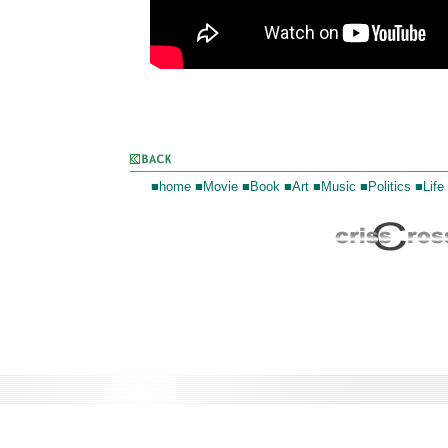
■home
■Movie
■Book
■Art
■Music
■Politics
■Life