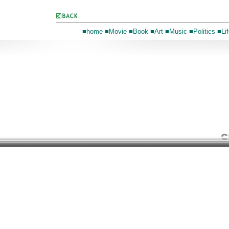
■home
■Movie
■Book
■Art
■Music
■Politics
■Lif