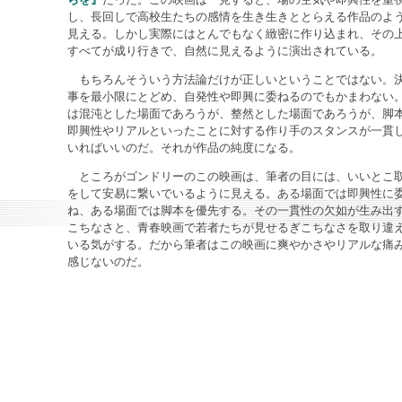
し、長回しで高校生たちの感情を生き生きととらえる作品のよ
見える。しかし実際にはとんでもなく緻密に作り込まれ、その
すべてが成り行きで、自然に見えるように演出されている。
もちろんそういう方法論だけが正しいということではない。
事を最小限にとどめ、自発性や即興に委ねるのでもかまわない
は混沌とした場面であろうが、整然とした場面であろうが、脚
即興性やリアルといったことに対する作り手のスタンスが一貫
いればいいのだ。それが作品の純度になる。
ところがゴンドリーのこの映画は、筆者の目には、いいとこ
をして安易に繋いでいるように見える。ある場面では即興性に
ね、ある場面では脚本を優先する。その一貫性の欠如が生み出
こちなさと、青春映画で若者たちが見せるぎこちなさを取り違
いる気がする。だから筆者はこの映画に爽やかさやリアルな痛
感じないのだ。