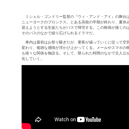
ミシェル・ゴンドリー監督の『ウィ・アンド・アイ』の舞台
ニューヨークのブロンクス。とある高校の学期が終わり、夏休
迎えようとする生徒たちがバスで帰宅する。この映画が描くの
そのバスのなかで繰り広げられるドラマだ。
車内は最初はお祭り騒ぎだが、乗客が減っていくに従って空
変わり、複雑な感情が浮かび上がってくる。メールやスマホの
も様々な関係を物語る。そして、限られた時間のなかで主人公
化していく。