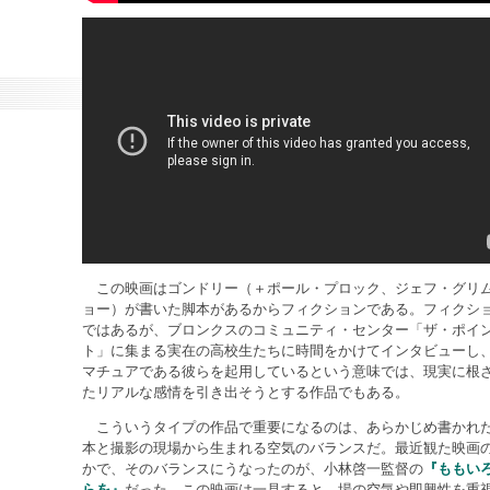
この映画はゴンドリー（＋ポール・プロック、ジェフ・グリ
ョー）が書いた脚本があるからフィクションである。フィクシ
ではあるが、ブロンクスのコミュニティ・センター「ザ・ポイ
ト」に集まる実在の高校生たちに時間をかけてインタビューし
マチュアである彼らを起用しているという意味では、現実に根
たリアルな感情を引き出そうとする作品でもある。
こういうタイプの作品で重要になるのは、あらかじめ書かれ
本と撮影の現場から生まれる空気のバランスだ。最近観た映画
かで、そのバランスにうなったのが、小林啓一監督の
『ももい
らを』
だった。この映画は一見すると、場の空気や即興性を重