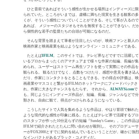
ひと昔前であればそういう感性が生かせる場所はインディーズに限
られていた。ところがいまでは、虚構に満ちた現実を生きる観客の多
くが、そういう感性についていくことができる。そして客が入るので
あれば、 メジャーのスタジオもそれを無視することができない。だ
ら個性的な若手の監督たちの台頭が可能になるのだ。
そんな背景を踏まえて筆者が注目したいのが、映画ファンと新人の
映画作家と映画産業を結ぶようなオンライン・コミュニティである。
たとえば
IFILM
。このサイトでは、テレビ界などですでに活躍して
いるプロからまったくのアマチュアまで様々な作家の短編、長編が集
められ、ユーザーはストリーム再生ソフトを使って実際にその作品を
観られる。 観るだけでなく、点数をつけたり、感想や意見を書き込
だり、作家にコンタクトをとることもできる。その得点や評価は、映
画産業やマスコミと繋がるIFILMのネットワークにフィードバックさ
れ、作家に大きなチャンスをもたらす。 それから、
ALWAYSi.com
で
も、同じようにインディーズ作品が、短編、長編、ジャンルなどで分
類され、自由に観て、得点がつけられるようになっている。
こうしたサイトで人気を集めるような作品は、やはり冒頭で触れた
ような現代的な感性が印象に残る。たとえばテレビ界で活躍するプロ
のスタッフが作った10分足らずの短編『Sunday's Game』。この作品
IFILMで紹介されたとたんに問い合わせが殺到し、 そのプロデューサ
ーがFOX2000とすでに契約を結んでいるということだが、確かに強烈
なインパクトがあるブラック・コメディだ。