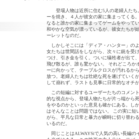
登場人物は近所に住む5人の老婦人たち
ーを焼き、４人が彼女の家に集まってくる
なると誰かの家に集まってゲームをやって
和やかな空気が漂っているが、彼女たちが
ーレットなのだ。
しかしそこには「ディア・ハンター」のよ
女たちは世間話をしながら、次々に銃を受
つけ、引き金を引く。ついに犠牲者が出て
飛び散るが、誰も驚かない。 それどころか
ーに向かって、テーブルクロスが汚れるか
放つ。老婦人たちは壮絶な死を遂げていく
して崩れず、ラストも見事に日常的なオチ
この短編に対するユーザーたちのコメント
的な視点から、登場人物たちが片っ端から
をやるのかといった意見も確かにある。し
はそんなことは問題ではない。 この実に短
がら、平凡な日常と暴力が瞬時に切り替わ
いるのだ。
同じことはALWAYSiで人気の高い長編