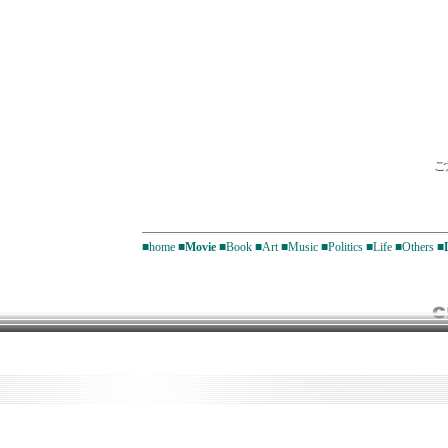
ご
■home
■Movie
■Book
■Art
■Music
■Politics
■Life
■Others
■D