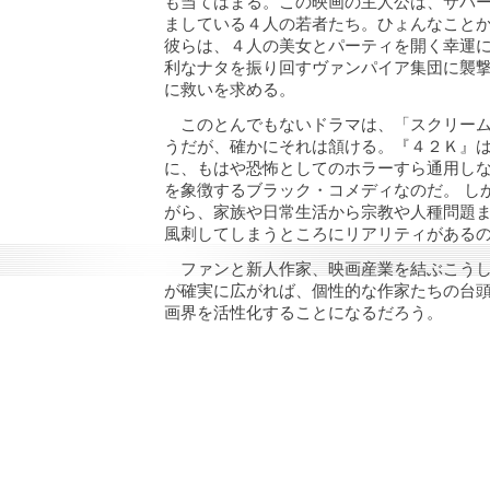
も当てはまる。この映画の主人公は、サバ
ましている４人の若者たち。ひょんなこと
彼らは、４人の美女とパーティを開く幸運に
利なナタを振り回すヴァンパイア集団に襲
に救いを求める。
このとんでもないドラマは、「スクリーム
うだが、確かにそれは頷ける。『４２Ｋ』
に、もはや恐怖としてのホラーすら通用し
を象徴するブラック・コメディなのだ。 し
がら、家族や日常生活から宗教や人種問題
風刺してしまうところにリアリティがある
ファンと新人作家、映画産業を結ぶこうし
が確実に広がれば、個性的な作家たちの台
画界を活性化することになるだろう。